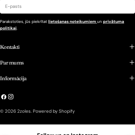
E-
pasts
Parakstoties, jūs piekrītat
lietošanas noteikumiem
un
privātuma
politikai
.
Kontakti
Par mums
Informācija
© 2026
2zoles
.
Powered by Shopify