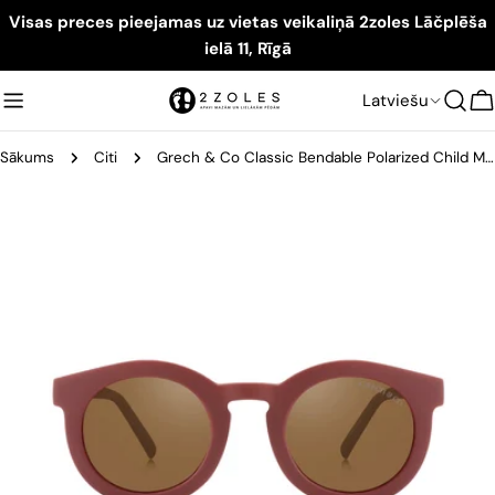
Visas preces pieejamas uz vietas veikaliņā 2zoles Lāčplēša
ielā 11, Rīgā
Latviešu
G
Sākums
Citi
Grech & Co Classic Bendable Polarized Child Mallow saules brilles