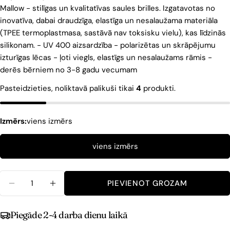
Mallow - stilīgas un kvalitatīvas saules brilles. Izgatavotas no
inovatīva, dabai draudzīga, elastīga un nesalaužama materiāla
(TPEE termoplastmasa, sastāvā nav toksisku vielu), kas līdzinās
silikonam. - UV 400 aizsardzība - polarizētas un skrāpējumu
izturīgas lēcas - ļoti viegls, elastīgs un nesalaužams rāmis -
derēs bērniem no 3-8 gadu vecumam
Pasteidzieties, noliktavā palikuši tikai
4
produkti.
Izmērs:
viens izmērs
viens izmērs
Daudzums
PIEVIENOT GROZAM
Piegāde 2-4 darba dienu laikā