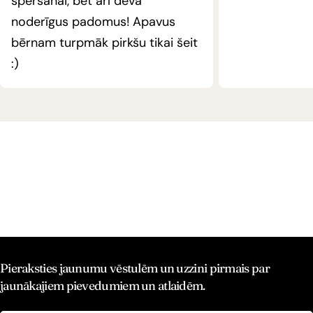
speršanai, bet arī deva
noderīgus padomus! Apavus
bērnam turpmāk pirkšu tikai šeit
:)
Pieraksties jaunumu vēstulēm un uzzini pirmais par
jaunākajiem pievedumiem un atlaidēm.