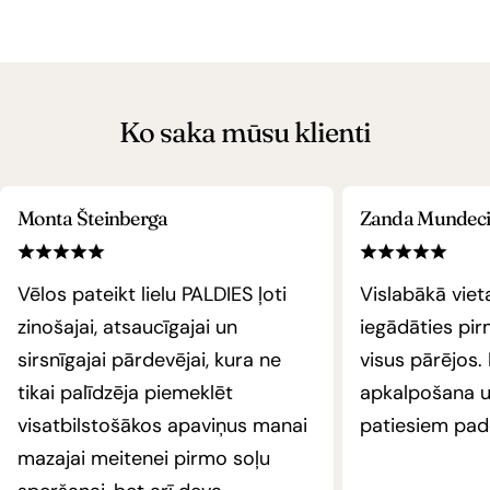
Ko saka mūsu klienti
Monta Šteinberga
Zanda Mundec
Vēlos pateikt lielu PALDIES ļoti
Vislabākā vie
zinošajai, atsaucīgajai un
iegādāties pi
sirsnīgajai pārdevējai, kura ne
visus pārējos.
tikai palīdzēja piemeklēt
apkalpošana un
visatbilstošākos apaviņus manai
patiesiem pa
mazajai meitenei pirmo soļu