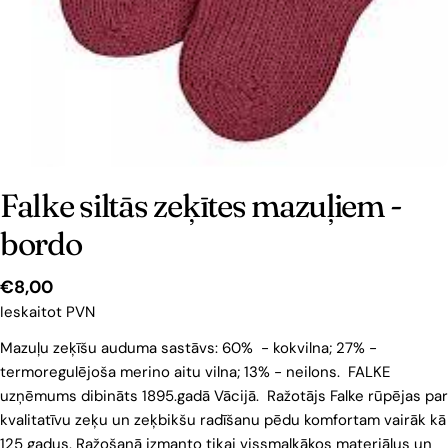
Falke siltās zeķītes mazuļiem -
bordo
Cena
€8,00
Ieskaitot PVN
Mazuļu zeķīšu auduma sastāvs:
60% - kokvilna;
27% -
termoregulējoša merino aitu vilna;
13% - neilons.
FALKE
uzņēmums dibināts 1895.gadā Vācijā. Ražotājs Falke rūpējas par
kvalitatīvu zeķu un zeķbikšu
radīšanu pēdu komfortam vairāk kā
125 gadus. Ražošanā izmanto tikai vissmalkākos materiālus un