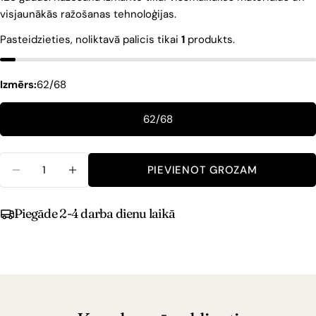
visjaunākās ražošanas tehnoloģijas.
Pasteidzieties, noliktavā palicis tikai
1
produkts.
Izmērs:
62/68
62/68
Daudzums
PIEVIENOT GROZAM
Piegāde 2-4 darba dienu laikā