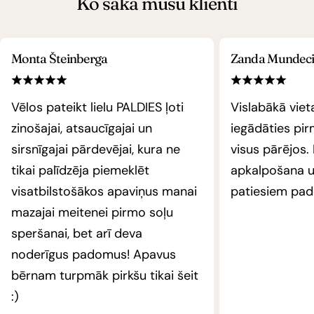
Ko saka mūsu klienti
Monta Šteinberga
Zanda Mundec
Vēlos pateikt lielu PALDIES ļoti
Vislabākā vie
zinošajai, atsaucīgajai un
iegādāties pi
sirsnīgajai pārdevējai, kura ne
visus pārējos.
tikai palīdzēja piemeklēt
apkalpošana un
visatbilstošākos apaviņus manai
patiesiem pa
mazajai meitenei pirmo soļu
speršanai, bet arī deva
noderīgus padomus! Apavus
bērnam turpmāk pirkšu tikai šeit
:)