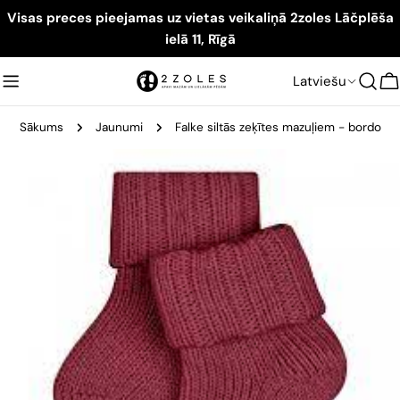
Visas preces pieejamas uz vietas veikaliņā 2zoles Lāčplēša
ielā 11, Rīgā
Latviešu
G
Sākums
Jaunumi
Falke siltās zeķītes mazuļiem - bordo