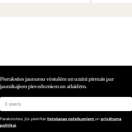
Pieraksties jaunumu vēstulēm un uzzini pirmais par
jaunākajiem pievedumiem un atlaidēm.
E-
pasts
Parakstoties, jūs piekrītat
lietošanas noteikumiem
un
privātuma
politikai
.