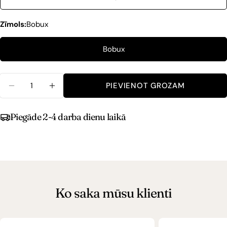
Zīmols:
Bobux
Bobux
Daudzums
PIEVIENOT GROZAM
Piegāde 2-4 darba dienu laikā
Ko saka mūsu klienti