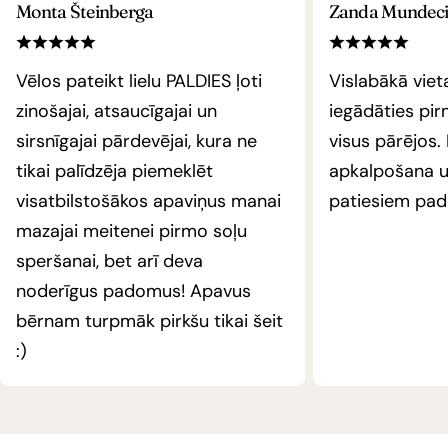
Monta Šteinberga
Zanda Mundec
Vēlos pateikt lielu PALDIES ļoti
Vislabākā vie
zinošajai, atsaucīgajai un
iegādāties pi
sirsnīgajai pārdevējai, kura ne
visus pārējos.
tikai palīdzēja piemeklēt
apkalpošana un
visatbilstošākos apaviņus manai
patiesiem pa
mazajai meitenei pirmo soļu
speršanai, bet arī deva
noderīgus padomus! Apavus
bērnam turpmāk pirkšu tikai šeit
:)