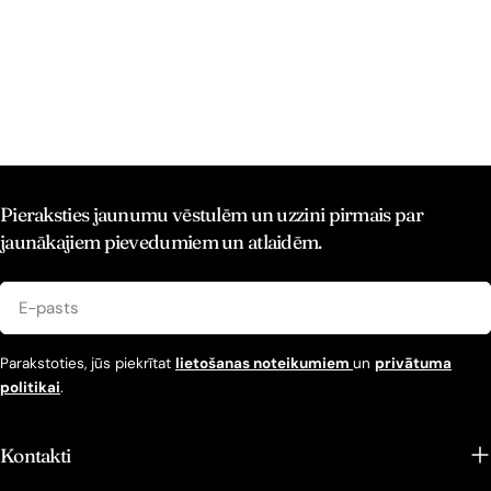
Pieraksties jaunumu vēstulēm un uzzini pirmais par
jaunākajiem pievedumiem un atlaidēm.
E-
pasts
Parakstoties, jūs piekrītat
lietošanas noteikumiem
un
privātuma
politikai
.
Kontakti