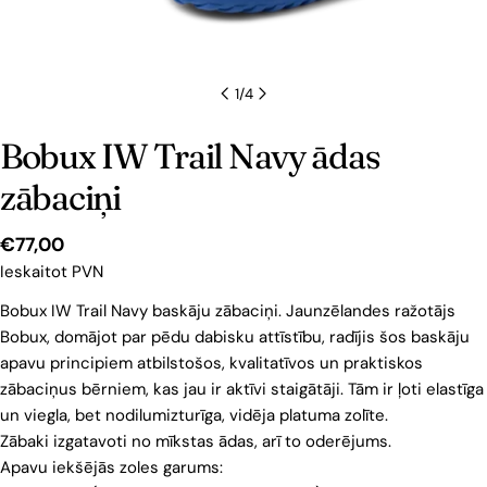
1
/
4
Bobux IW Trail Navy ādas
zābaciņi
Cena
€77,00
Ieskaitot PVN
Bobux IW Trail Navy baskāju zābaciņi. Jaunzēlandes ražotājs
Bobux, domājot par pēdu dabisku attīstību, radījis šos baskāju
apavu principiem atbilstošos, kvalitatīvos un praktiskos
zābaciņus bērniem, kas jau ir aktīvi staigātāji. Tām ir ļoti elastīga
un viegla, bet nodilumizturīga, vidēja platuma zolīte.
Zābaki izgatavoti no mīkstas ādas, arī to oderējums.
Apavu iekšējās zoles garums: