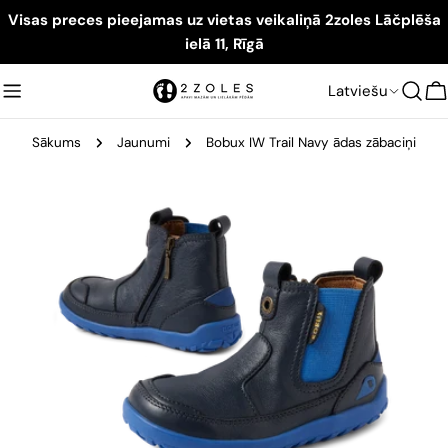
Visas preces pieejamas uz vietas veikaliņā 2zoles Lāčplēša
ielā 11, Rīgā
Latviešu
G
Sākums
Jaunumi
Bobux IW Trail Navy ādas zābaciņi